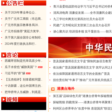
青川县委统战部传达学习习近平总书记对侨务
关于2026年事业单位公..
清风润电商 清廉促发展——全市清廉民企建设
关于广元市工商联（市总商..
九三学社剑阁支社第四次社员大会召开
广元市民族宗教事务局20..
民建广元市昭化区支部第三次会员大会召开
广元市拟推荐“黄廷方奖学..
谈心聚共识 培训强本领 实干显担当——朝天区
关于第六届全国非公有制经..
2024年度行政执法和行..
统战时讯
戳破对推广普及国家通用语言文字的断章取
西藏寄宿制是托举高原少年..
普及国家通用语言文字是“限制民族语言教育”
瓜子水饺也“威胁美国”？
依法推广普及国家通用语言文字 筑牢认同之
习近平的“侨”缘
依法保障国家通用语言文字的全面推广普及
【玉杰锐评】别拿霸权同盟..
扭住责任制“牛鼻子”推动广元市直机关统战工
十访新疆，这位外国博主的..
港澳台海外
把华侨华人当威胁，到底是..
第五届“品味绿色天府”港澳台侨青年探秘熊猫
探秘熊猫 四载情深——港澳台侨青年再聚青
利州区台侨界举办“欢度中秋 喜迎国庆”联谊