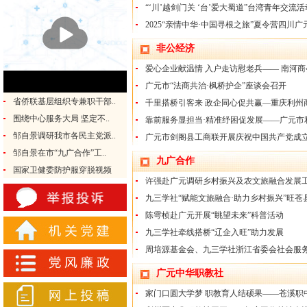
“‘川’越剑门关 ‘台’爱大蜀道”台湾青年交流活动
2025“亲情中华·中国寻根之旅”夏令营四川广元
非公经济
爱心企业献温情 入户走访慰老兵—— 南河商会
广元市“法商共治·枫桥护企”座谈会召开
省侨联基层组织专兼职干部..
千里搭桥引客来 政企同心促共赢—重庆利州商
围绕中心服务大局 坚定不..
靠前服务显担当·精准纾困促发展——广元市利
邹自景调研我市各民主党派..
广元市剑阁县工商联开展庆祝中国共产党成立10
邹自景在市“九广合作”工..
九广合作
国家卫健委防护服穿脱视频
许强赴广元调研乡村振兴及农文旅融合发展
九三学社“赋能文旅融合·助力乡村振兴”旺苍县
陈雩桢赴广元开展“眺望未来”科普活动
九三学社牵线搭桥“辽企入旺”助力发展
周培源基金会、九三学社浙江省委会社会服务
广元中华职教社
家门口圆大学梦 职教育人结硕果——苍溪职中